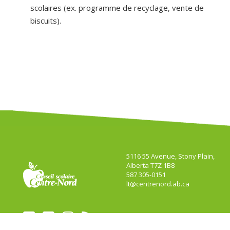
scolaires (ex. programme de recyclage, vente de
biscuits).
5116 55 Avenue, Stony Plain,
Alberta T7Z 1B8
587 305-0151
lt@centrenord.ab.ca