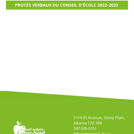
PROCÈS VERBAUX DU CONSEIL D'ÉCOLE 2022-2023
5116 55 Avenue, Stony Plain,
Alberta T7Z 1B8
587 305-0151
lt@centrenord.ab.ca